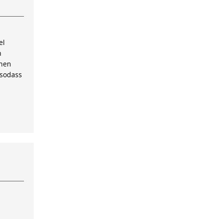
el
n
inen
 sodass