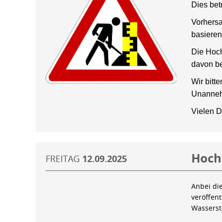
Dies bet
Vorhersa
basieren
Die Hoch
davon be
Wir bitt
Unanneh
Vielen D
Hoch
FREITAG
12.09.2025
Anbei di
veröffen
Wassers