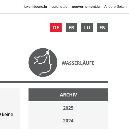
luxembourg.lu
guichet.lu
gouvernement.lu
Andere Seiten
DE
FR
LU
EN
WASSERLÄUFE
ARCHIV
2025
 keine
2024